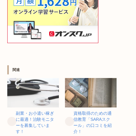
関連
副業・お小遣い稼ぎ
資格取得のための通
に最適！治験モニタ
信教育「SARAスク
ーを募集していま
ール」の口コミを紹
す！
介！