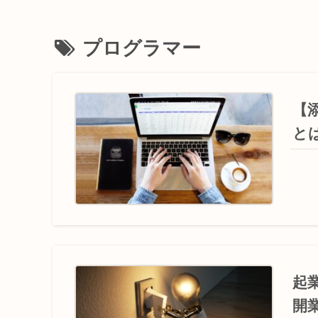
プログラマー
【
と
起
開