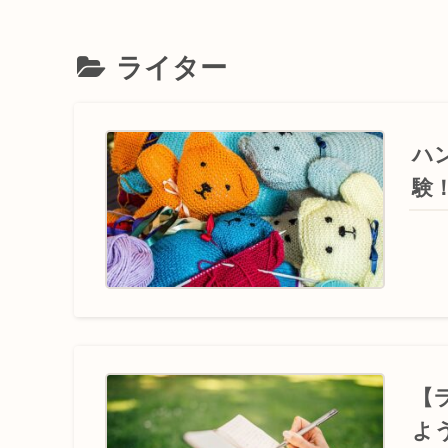
ライター
ハ
験
【
よ