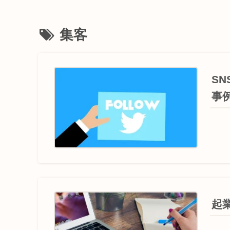
集客
S
事
起