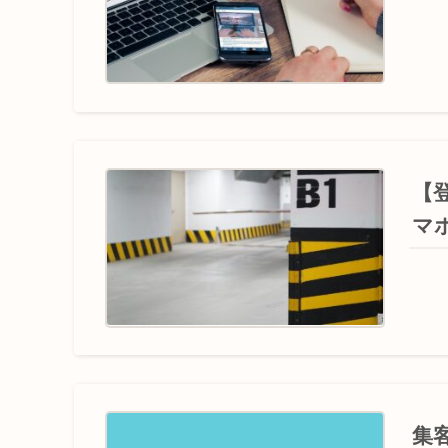
【
マ
集