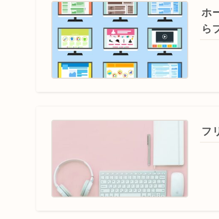
ホ
ら
フ